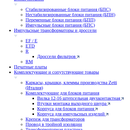
Стабилизированные блоки питания (БПС)
Нестабилизированные блоки питания (БПН)
Переменные блоки питания (БПП)
Импульсные блоки питания (БПС)
Импульсные трансформаторы и дроссели
EF / E
ETD
R
Дроссели фильтров
RM
Печатные платы
Комплектующие и сопутствующие товары
Каркасы, крышки, клеммы производства Zetti
(Италия)
Комплектующие для блоков питания
Вилка 12-16 штепсельная двухконтактная
Втулки монтажа выходного шнура
Корпуса для блоков питания
Корпуса для импульсных изделий
Крепеж для трансформаторов
Провод в тройной изоляции
Трансформаторная пластина