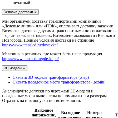
печатный
Условия доставки
Мы организуем доставку транспортными компаниями
«Деловые линии» или «ПЭК», оплачивает доставку заказчик.
Возможна доставка другими транспортными по согласованию
– организовывает заказчик. Возможен самовывоз из Великого
Новгорода. Полные условия доставки на странице
https://www.transled.ru/dostavka/
Магазины в регионах, где может быть наша продукция
https://www.transled.ru/gde-kupit/
3D модели
Скачать 3D-модель трансформатора (.step)
Скачать посадочное место трансформатора (.pcblib)
Анализируйте допуски по чертежам! 3D-модели и
посадочные места выполнены по номинальным размерам.
Отразить на них допуски нет возможности.
Выходное
Выходное
Номера
напряжение,
Т
напряжение,
выводов