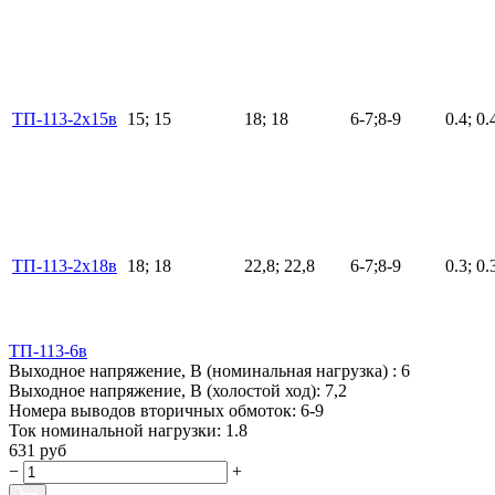
ТП-113-2х15в
15; 15
18; 18
6-7;8-9
0.4; 0.
ТП-113-2х18в
18; 18
22,8; 22,8
6-7;8-9
0.3; 0.
ТП-113-6в
Выходное напряжение, В (номинальная нагрузка) :
6
Выходное напряжение, В (холостой ход):
7,2
Номера выводов вторичных обмоток:
6-9
Ток номинальной нагрузки:
1.8
631 руб
−
+