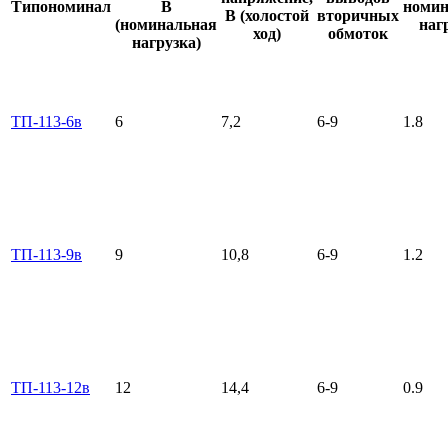
Типономинал
В
номин
В (холостой
вторичных
(номинальная
наг
ход)
обмоток
нагрузка)
ТП-113-6в
6
7,2
6-9
1.8
ТП-113-9в
9
10,8
6-9
1.2
ТП-113-12в
12
14,4
6-9
0.9