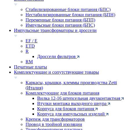
Стабилизированные блоки питания (БПС)
Нестабилизированные блоки питания (БПН)
Переменные блоки питания (БПП)
Импульсные блоки питания (БПС)
Импульсные трансформаторы и дроссели
EF / E
ETD
R
Дроссели фильтров
RM
Печатные платы
Комплектующие и сопутствующие товары
Каркасы, крышки, клеммы производства Zetti
(Италия)
Комплектующие для блоков питания
Вилка 12-16 штепсельная двухконтактная
Втулки монтажа выходного шнура
Корпуса для блоков питания
Корпуса для импульсных изделий
Крепеж для трансформаторов
Провод в тройной изоляции
Трансформаторная пластина