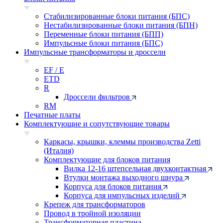
Стабилизированные блоки питания (БПС)
Нестабилизированные блоки питания (БПН)
Переменные блоки питания (БПП)
Импульсные блоки питания (БПС)
Импульсные трансформаторы и дроссели
EF / E
ETD
R
Дроссели фильтров
RM
Печатные платы
Комплектующие и сопутствующие товары
Каркасы, крышки, клеммы производства Zetti
(Италия)
Комплектующие для блоков питания
Вилка 12-16 штепсельная двухконтактная
Втулки монтажа выходного шнура
Корпуса для блоков питания
Корпуса для импульсных изделий
Крепеж для трансформаторов
Провод в тройной изоляции
Трансформаторная пластина