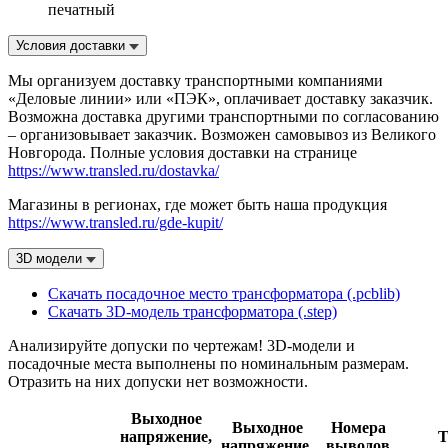
печатный
Условия доставки
Мы организуем доставку транспортными компаниями
«Деловые линии» или «ПЭК», оплачивает доставку заказчик.
Возможна доставка другими транспортными по согласованию
– организовывает заказчик. Возможен самовывоз из Великого
Новгорода. Полные условия доставки на странице
https://www.transled.ru/dostavka/
Магазины в регионах, где может быть наша продукция
https://www.transled.ru/gde-kupit/
3D модели
Скачать посадочное место трансформатора (.pcblib)
Скачать 3D-модель трансформатора (.step)
Анализируйте допуски по чертежам! 3D-модели и
посадочные места выполнены по номинальным размерам.
Отразить на них допуски нет возможности.
Выходное
Выходное
Номера
напряжение,
Т
напряжение,
выводов