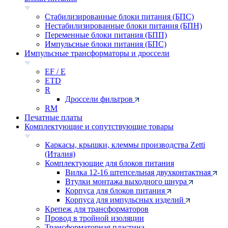
Стабилизированные блоки питания (БПС)
Нестабилизированные блоки питания (БПН)
Переменные блоки питания (БПП)
Импульсные блоки питания (БПС)
Импульсные трансформаторы и дроссели
EF / E
ETD
R
Дроссели фильтров
RM
Печатные платы
Комплектующие и сопутствующие товары
Каркасы, крышки, клеммы производства Zetti
(Италия)
Комплектующие для блоков питания
Вилка 12-16 штепсельная двухконтактная
Втулки монтажа выходного шнура
Корпуса для блоков питания
Корпуса для импульсных изделий
Крепеж для трансформаторов
Провод в тройной изоляции
Трансформаторная пластина