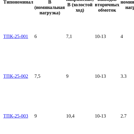
Типономинал
В
номин
В (холостой
вторичных
(номинальная
наг
ход)
обмоток
нагрузка)
ТПК-25-001
6
7,1
10-13
4
ТПК-25-002
7,5
9
10-13
3.3
ТПК-25-003
9
10,4
10-13
2.7