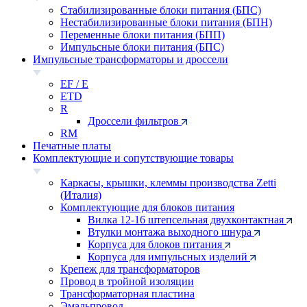
Стабилизированные блоки питания (БПС)
Нестабилизированные блоки питания (БПН)
Переменные блоки питания (БПП)
Импульсные блоки питания (БПС)
Импульсные трансформаторы и дроссели
EF / E
ETD
R
Дроссели фильтров
RM
Печатные платы
Комплектующие и сопутствующие товары
Каркасы, крышки, клеммы производства Zetti
(Италия)
Комплектующие для блоков питания
Вилка 12-16 штепсельная двухконтактная
Втулки монтажа выходного шнура
Корпуса для блоков питания
Корпуса для импульсных изделий
Крепеж для трансформаторов
Провод в тройной изоляции
Трансформаторная пластина
Эмальпровод