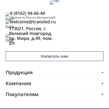
8 (8162) 94-66-44
(Звонок по России бесплатный)
welcome@transled.ru
173021, Россия, г.
Великий Новгород,
пр. Мира, д.49, пом.
2Н
Написать нам
Продукция
Трансформаторы
Компания
Блоки питания
О компании
Покупателям
Импульсные трансформаторы и дроссели
Каталог
Печатные платы
Производителям
Услуги