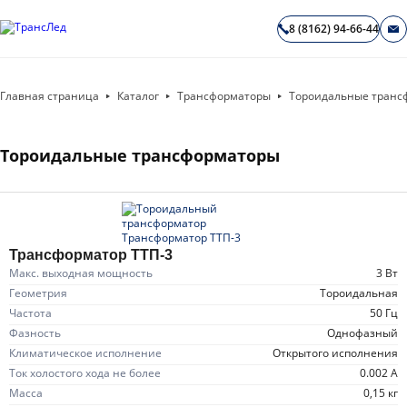
8 (8162) 94-66-44
Главная страница
Каталог
Трансформаторы
Тороидальные транс
Тороидальные трансформаторы
Трансформатор ТТП-3
Макс. выходная мощность
3 Вт
Геометрия
тороидальная
Частота
50 Гц
Фазность
однофазный
Климатическое исполнение
открытого исполнения
Ток холостого хода не более
0.002 А
Масса
0,15 кг