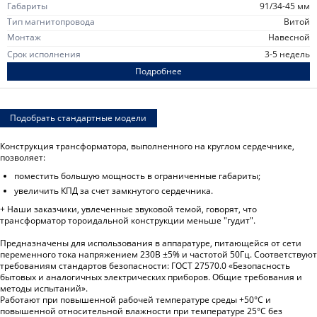
Габариты
91/34-45 мм
Тип магнитопровода
витой
Монтаж
навесной
Срок исполнения
3-5 недель
Подробнее
Подобрать стандартные модели
Конструкция трансформатора, выполненного на круглом сердечнике,
позволяет:
поместить большую мощность в ограниченные габариты;
увеличить КПД за счет замкнутого сердечника.
+ Наши заказчики, увлеченные звуковой темой, говорят, что
трансформатор тороидальной конструкции меньше "гудит".
Предназначены для использования в аппаратуре, питающейся от сети
переменного тока напряжением 230В ±5% и частотой 50Гц. Соответствуют
требованиям стандартов безопасности: ГОСТ 27570.0 «Безопасность
бытовых и аналогичных электрических приборов. Общие требования и
методы испытаний».
Работают при повышенной рабочей температуре среды +50°C и
повышенной относительной влажности при температуре 25°C без