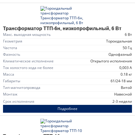
Трансформатор ТТП-6н, низкопрофильный, 6 Вт
Макс. выходная мощность
6 Вт
Геометрия
тороидальная
Частота
50 Гц
Фазность
однофазный
Климатическое исполнение
открытого исполнения
Ток холостого хода не более
0,003 А
Масса
0.18 кг
Габариты
61/24-18 мм
Тип магнитопровода
витой
Монтаж
навесной
Срок исполнения
2-3 недели
Подробнее