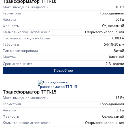
Трансформатор ТТП-10
Макс. выходная мощность
10 Вт
Геометрия
тороидальная
Частота
50 Гц
Фазность
однофазный
Климатическое исполнение
открытого исполнения
Ток холостого хода не более
0.003 А
Габариты
54/18-30 мм
Тип магнитопровода
витой
Монтаж
навесной
Срок исполнения
2-3 недели
Подробнее
Трансформатор ТТП-15
Макс. выходная мощность
15 Вт
Геометрия
тороидальная
Частота
50 Гц
Фазность
однофазный
Климатическое исполнение
открытого исполнения