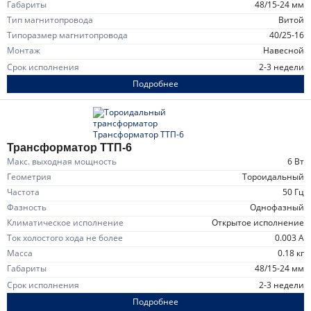
Габариты
48/15-24 мм
Тип магнитопровода
витой
Типоразмер магнитопровода
40/25-16
Монтаж
навесной
Срок исполнения
2-3 недели
Подробнее
Трансформатор ТТП-6
Макс. выходная мощность
6 Вт
Геометрия
тороидальный
Частота
50 Гц
Фазность
однофазный
Климатическое исполнение
открытое исполнение
Ток холостого хода не более
0.003 А
Масса
0.18 кг
Габариты
48/15-24 мм
Срок исполнения
2-3 недели
Подробнее