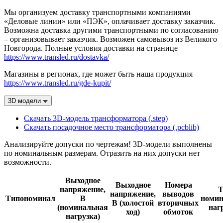
Мы организуем доставку транспортными компаниями
«Деловые линии» или «ПЭК», оплачивает доставку заказчик.
Возможна доставка другими транспортными по согласованию
– организовывает заказчик. Возможен самовывоз из Великого
Новгорода. Полные условия доставки на странице
https://www.transled.ru/dostavka/
Магазины в регионах, где может быть наша продукция
https://www.transled.ru/gde-kupit/
3D модели
Скачать 3D-модель трансформатора (.step)
Скачать посадочное место трансформатора (.pcblib)
Анализируйте допуски по чертежам! 3D-модели выполнены
по номинальным размерам. Отразить на них допуски нет
возможности.
Выходное
Выходное
Номера
напряжение,
Т
напряжение,
выводов
Типономинал
В
номин
В (холостой
вторичных
(номинальная
наг
ход)
обмоток
нагрузка)