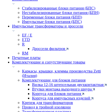
Стабилизированные блоки питания (БПС)
Нестабилизированные блоки питания (БПН)
Переменные блоки питания (БПП)
Импульсные блоки питания (БПС)
Импульсные трансформаторы и дроссели
EF / E
ETD
R
Дроссели фильтров
RM
Печатные платы
Комплектующие и сопутствующие товары
Каркасы, крышки, клеммы производства Zetti
(Италия)
Комплектующие для блоков питания
Вилка 12-16 штепсельная двухконтактная
Втулки монтажа выходного шнура
Корпуса для блоков питания
Корпуса для импульсных изделий
Крепеж для трансформаторов
Провод в тройной изоляции
Трансформаторная пластина