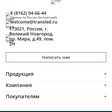
8 (8162) 94-66-44
(Звонок по России бесплатный)
welcome@transled.ru
173021, Россия, г.
Великий Новгород,
пр. Мира, д.49, пом.
2Н
Написать нам
Продукция
Трансформаторы
Компания
Блоки питания
О компании
Покупателям
Импульсные трансформаторы и дроссели
Каталог
Печатные платы
Производителям
Услуги