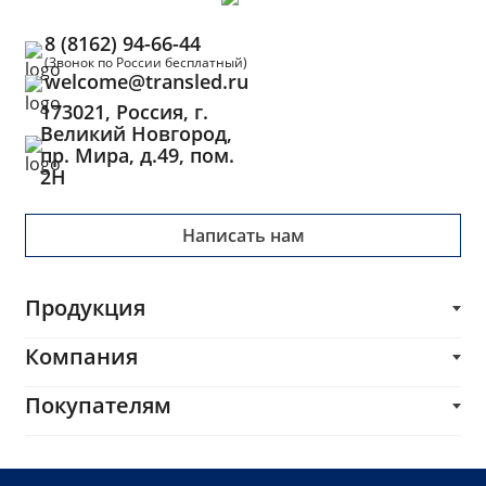
8 (8162) 94-66-44
(Звонок по России бесплатный)
welcome@transled.ru
173021, Россия, г.
Великий Новгород,
пр. Мира, д.49, пом.
2Н
Написать нам
Продукция
Трансформаторы
Компания
Блоки питания
О компании
Покупателям
Импульсные трансформаторы и дроссели
Каталог
Печатные платы
Производителям
Услуги
Комплектующие и сопутствующие товары
Разработчикам