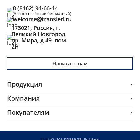
8 (8162) 94-66-44
(Звонок по России бесплатный)
welcome@transled.ru
173021, Россия, г.
Великий Новгород,
пр. Мира, д.49, пом.
2Н
Написать нам
Продукция
Трансформаторы
Компания
Блоки питания
О компании
Покупателям
Импульсные трансформаторы и дроссели
Каталог
Печатные платы
Производителям
Услуги
Комплектующие и сопутствующие товары
Разработчикам
Блог
2026© Все права защищены