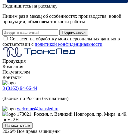
Подпишитеcь на рассылку
Пишем раз в месяц об особенностях производства, новой
продукции, объясняем тонкости работы
Подписаться
Согласен на обработку моих персональных данных в
соответствии с
политикой конфиденциальности
Продукция
Компания
Трансформаторы
Покупателям
Блоки питания
О компании
Контакты
Импульсные трансформаторы и дроссели
Каталог
Производителям
Печатные платы
Услуги
Разработчикам
8 (8162) 94-66-44
Комплектующие и сопутствующие товары
Блог
Дистрибьюторам
(Звонок по России бесплатный)
Светодиоды
Где купить
Поставщикам
Контакты
Доставка
welcome@transled.ru
Прайс-листы и каталоги
173021, Россия, г. Великий Новгород, пр. Мира, д.49,
пом. 2Н
Написать нам
2026© Все права защищены