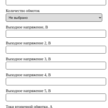
Габаритные размеры:
Трансформатор ТПК-1,2С
витой
Количество обмоток
Используемый тип магнитопровода:
Трансформатор ТПК-2,0
110/60-50
Трансформатор ТПК-3,0С
Типоразмер магнитопровода:
Выходное напряжение, В
Трансформатор ТПК-4,5
навесной
Монтаж:
Выходное напряжение 2, В
Трансформатор ТПК-6,0
-
Номера выводов вторичных обмоток:
Выходное напряжение 3, В
Выходное напряжение 4, В
Выходное напряжение 5, В
Токи вторичной обмотки, А