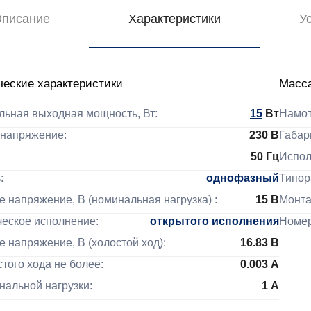
писание
Характеристики
У
ческие характеристики
Масса
альная выходная мощность, Вт:
15
Вт
Намо
 напряжение:
230
В
Габа
50
Гц
Испо
:
однофазный
Типо
е напряжение, В (номинальная нагрузка) :
15
В
Монт
ческое исполнение:
открытого исполнения
Номе
е напряжение, В (холостой ход):
16.83
В
остого хода не более:
0.003
А
инальной нагрузки:
1
А