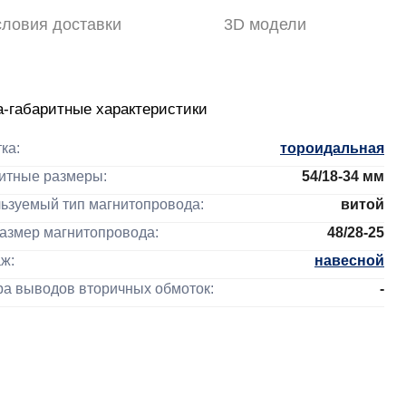
словия доставки
3D модели
-габаритные характеристики
тка:
тороидальная
ритные размеры:
54/18-34
мм
льзуемый тип магнитопровода:
витой
размер магнитопровода:
48/28-25
аж:
навесной
ра выводов вторичных обмоток:
-