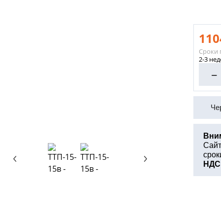
110
Сроки 
2-3 не
−
Че
Вни
Сайт
срок
НДС