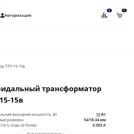
0
0
Перейти в сравнение
Перейти в корзи
U
Авторизация
р ТТП-15-15в
оидальный трансформатор
15-15в
15
Вт
льная выходная мощность, Вт
54/18-34
мм
ные размеры
0.003
А
стого хода не более
Характеристики