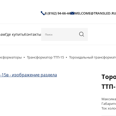
8 (8162) 94-66-44
WELCOME@TRANSLED.R
рам
Где купить
Контакты
Введите текст для поиска
ансформаторы
Трансформатор ТТП-15
Тороидальный трансформато
Тор
ТТП-
Максима
Габарит
Ток холо