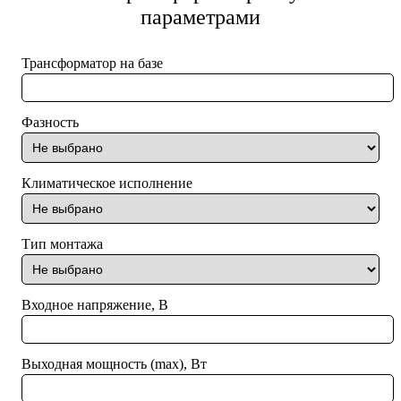
параметрами
Магазины в регионах, где может быть наша продукция
Трансформатор ТПК-1,2С
фазность:
однофазный
https://www.transled.ru/gde-kupit/
Трансформатор ТПК-2,0
Трансформатор на базе
Выходное напряжение, В (номинальная нагрузка) :
17,0
В
Трансформатор ТПК-3,0С
Фазность
Трансформатор ТПК-4,5
климатическое исполнение:
открытого исполнения
Трансформатор ТПК-6,0
Выходное напряжение, В (холостой ход):
24,6
В
Климатическое исполнение
Ток холостого хода не более:
0.02
А
Тип монтажа
Ток номинальной нагрузки:
0.27
А
Масса-габаритные характеристики
Входное напряжение, В
рядовая
Намотка:
Выходная мощность (max), Вт
1-4
Номера выводов первичной обмотки: