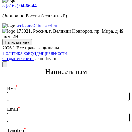
Печатные платы
Услуги
Разработчикам
8 (8162) 94-66-44
Комплектующие и сопутствующие товары
Блог
Дистрибьюторам
(Звонок по России бесплатный)
Светодиоды
Где купить
Поставщикам
Контакты
Доставка
welcome@transled.ru
Прайс-листы и каталоги
173021, Россия, г. Великий Новгород, пр. Мира, д.49,
пом. 2Н
Написать нам
2026© Все права защищены
Политика конфиденциальности
Создание сайта
- kuratov.ru
Написать нам
*
Имя
*
Email
*
Телефон