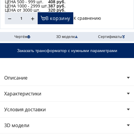
ЦЕНА 500 - 999 шт.
408 руб.
ЦЕНА 1000 - 2999 шт.
387 руб.
ЦЕНА от 3000 шт.
320 руб.
−
+
В корзину
К сравнению
Чертёж
3D модели
Сертификаты
Заказать трансформатор с нужными параметрами
Описание
Трансформатор ТПГ-0,35-2х12
Характеристики
Электрические характеристики
Условия доставки
Максимальная выходная мощность, Вт:
0.35
Вт
Мы организуем доставку транспортными компаниями «Деловые линии»
или «ПЭК», оплачивает доставку заказчик. Возможна доставка другими
3D модели
Входное напряжение:
220
В
транспортными по согласованию – организовывает заказчик. Возможен
самовывоз из Великого Новгорода. Полные условия доставки на