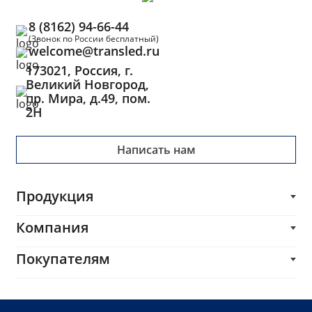
8 (8162) 94-66-44
(Звонок по России бесплатный)
welcome@transled.ru
173021, Россия, г.
Великий Новгород,
пр. Мира, д.49, пом.
2Н
Написать нам
Продукция
Трансформаторы
Компания
Блоки питания
О компании
Покупателям
Импульсные трансформаторы и дроссели
Каталог
Печатные платы
Производителям
Услуги
Комплектующие и сопутствующие товары
Разработчикам