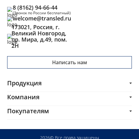
8 (8162) 94-66-44
(Звонок по России бесплатный)
welcome@transled.ru
173021, Россия, г.
Великий Новгород,
пр. Мира, д.49, пом.
2Н
Написать нам
Продукция
Трансформаторы
Компания
Блоки питания
О компании
Покупателям
Импульсные трансформаторы и дроссели
Каталог
Печатные платы
Производителям
Услуги
Комплектующие и сопутствующие товары
Разработчикам
Блог
2026© Все права защищены