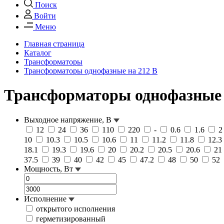
Поиск
Войти
Меню
Главная страница
Каталог
Трансформаторы
Трансформаторы однофазные на 212 В
Трансформаторы однофазные 
Выходное напряжение, В
12
24
36
110
220
-
0.6
1.6
10
10.3
10.5
10.6
11
11.2
11.8
12.3
18.1
19.3
19.6
20
20.2
20.5
20.6
21
37.5
39
40
42
45
47.2
48
50
52
Мощность, Вт
Исполнение
открытого исполнения
герметизированный