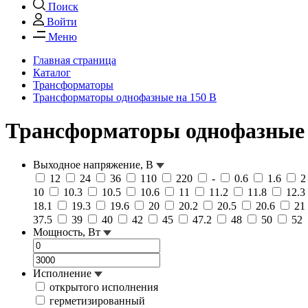
Поиск
Войти
Меню
Главная страница
Каталог
Трансформаторы
Трансформаторы однофазные на 150 В
Трансформаторы однофазные 
Выходное напряжение, В
12
24
36
110
220
-
0.6
1.6
10
10.3
10.5
10.6
11
11.2
11.8
12.3
18.1
19.3
19.6
20
20.2
20.5
20.6
21
37.5
39
40
42
45
47.2
48
50
52
Мощность, Вт
Исполнение
открытого исполнения
герметизированный