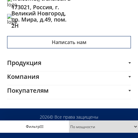
173021, Россия, г.
Великий Новгород,
пр. Мира, д.49, пом.
2Н
Написать нам
Продукция
Трансформаторы
Компания
Блоки питания
О компании
Покупателям
Импульсные трансформаторы и дроссели
Каталог
Печатные платы
Производителям
Услуги
Комплектующие и сопутствующие товары
Разработчикам
Блог
2026© Все права защищены
Светодиоды
Дистрибьюторам
Политика конфиденциальности
Где купить
Фильтр
Создание сайта
- kuratov.ru
Поставщикам
Контакты