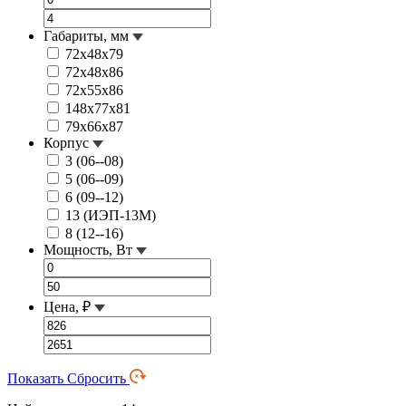
Габариты, мм
72х48х79
72х48х86
72х55х86
148х77х81
79х66х87
Корпус
3 (06--08)
5 (06--09)
6 (09--12)
13 (ИЭП-13М)
8 (12--16)
Мощность, Вт
Цена, ₽
Показать
Сбросить