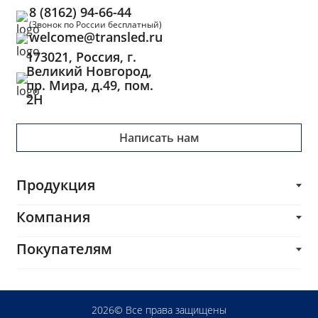
8 (8162) 94-66-44
(Звонок по России бесплатный)
welcome@transled.ru
173021, Россия, г.
Великий Новгород,
пр. Мира, д.49, пом.
2Н
Написать нам
Продукция
Трансформаторы
Компания
Блоки питания
О компании
Покупателям
Импульсные трансформаторы и дроссели
Каталог
Печатные платы
Производителям
Услуги
Комплектующие и сопутствующие товары
Разработчикам
Блог
2026© Все права защищены