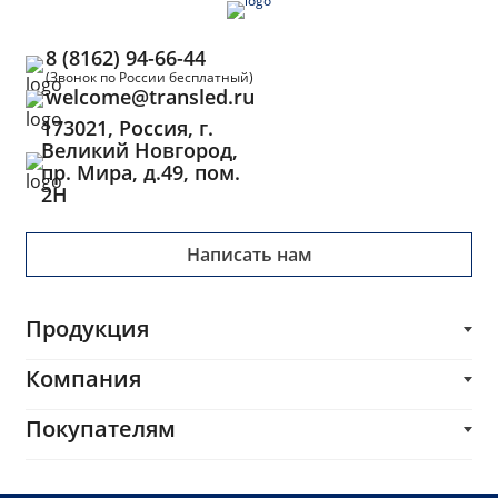
8 (8162) 94-66-44
(Звонок по России бесплатный)
welcome@transled.ru
173021, Россия, г.
Великий Новгород,
пр. Мира, д.49, пом.
2Н
Написать нам
Продукция
Трансформаторы
Компания
Блоки питания
О компании
Покупателям
Импульсные трансформаторы и дроссели
Каталог
Печатные платы
Производителям
Услуги