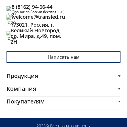
8 (8162) 94-66-44
(Звонок по России бесплатный)
welcome@transled.ru
173021, Россия, г.
Великий Новгород,
пр. Мира, д.49, пом.
2Н
Написать нам
Продукция
Трансформаторы
Компания
Блоки питания
О компании
Покупателям
Импульсные трансформаторы и дроссели
Каталог
Печатные платы
Производителям
Услуги
Комплектующие и сопутствующие товары
Разработчикам
Блог
2026© Все права защищены