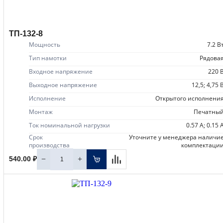
ТП-132-8
Мощность
7.2 В
Тип намотки
рядова
Входное напряжение
220 
Выходное напряжение
12,5; 4,75 
Исполнение
открытого исполнени
Монтаж
печатны
Ток номинальной нагрузки
0.57 А; 0.15 
Срок
уточните у менеджера наличие
производства
комплектаци
−
+
540.00 ₽