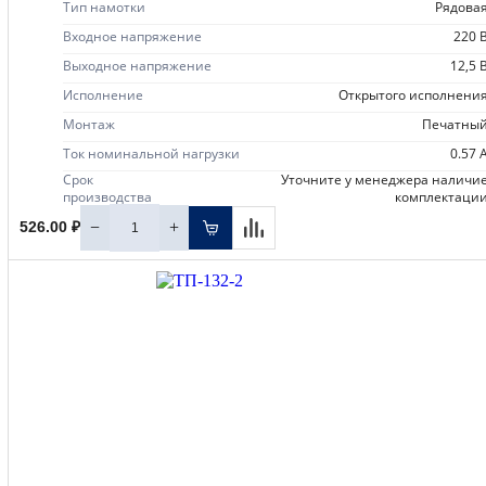
Тип намотки
рядова
Входное напряжение
220 
Выходное напряжение
12,5 
Исполнение
открытого исполнени
Монтаж
печатны
Ток номинальной нагрузки
0.57 
Срок
уточните у менеджера наличие
производства
комплектаци
−
+
526.00 ₽