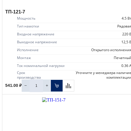
ТП-121-7
Мощность
4.5 В
Тип намотки
рядова
Входное напряжение
220 
Выходное напряжение
12,5 
Исполнение
открытого исполнени
Монтаж
печатны
Ток номинальной нагрузки
0.36 
Срок
уточните у менеджера наличие
производства
комплектаци
−
+
541.00 ₽