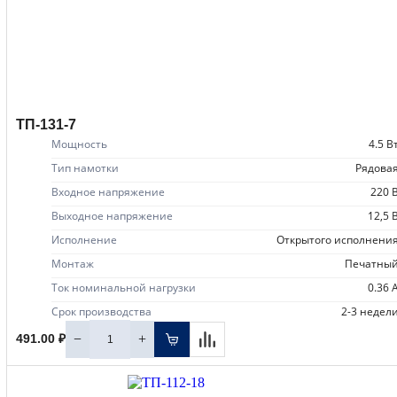
ТП-131-7
Мощность
4.5 В
Тип намотки
рядова
Входное напряжение
220 
Выходное напряжение
12,5 
Исполнение
открытого исполнени
Монтаж
печатны
Ток номинальной нагрузки
0.36 
Срок производства
2-3 недел
−
+
491.00 ₽