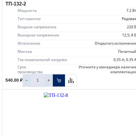
ТП-132-2
Мощность
7.2 В
Тип намотки
рядова
Входное напряжение
220 
Выходное напряжение
12,5; 8 
Исполнение
открытого исполнени
Монтаж
печатны
Ток номинальной нагрузки
0.35 А; 0.35 
Срок
уточните у менеджера наличие
производства
комплектаци
−
+
540.00 ₽