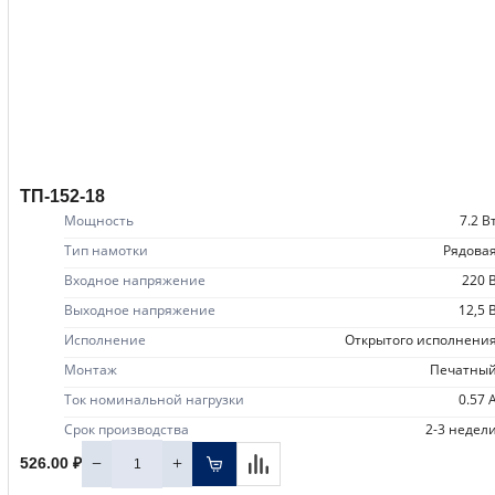
ТП-152-18
Мощность
7.2 В
Тип намотки
рядова
Входное напряжение
220 
Выходное напряжение
12,5 
Исполнение
открытого исполнени
Монтаж
печатны
Ток номинальной нагрузки
0.57 
Срок производства
2-3 недел
−
+
526.00 ₽