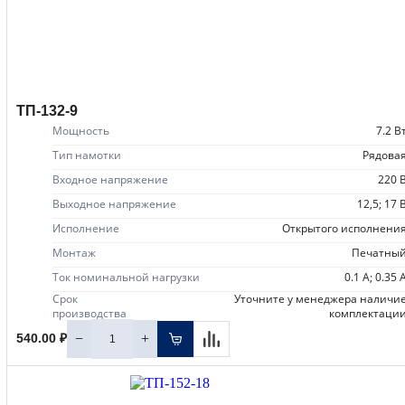
ТП-132-9
Мощность
7.2 В
Тип намотки
рядова
Входное напряжение
220 
Выходное напряжение
12,5; 17 
Исполнение
открытого исполнени
Монтаж
печатны
Ток номинальной нагрузки
0.1 А; 0.35 
Срок
уточните у менеджера наличие
производства
комплектаци
−
+
540.00 ₽