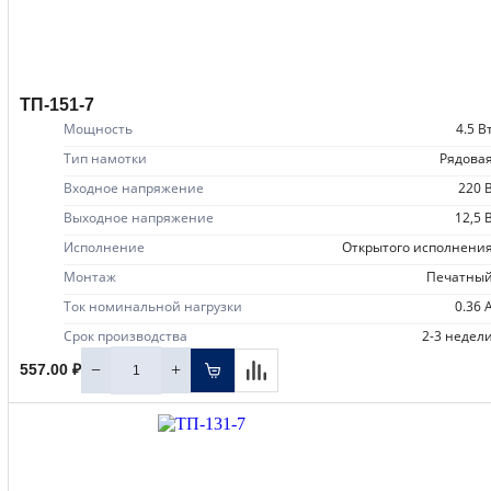
ТП-151-7
Мощность
4.5 В
Тип намотки
рядова
Входное напряжение
220 
Выходное напряжение
12,5 
Исполнение
открытого исполнени
Монтаж
печатны
Ток номинальной нагрузки
0.36 
Срок производства
2-3 недел
−
+
557.00 ₽