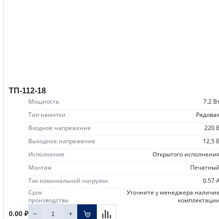
ТП-112-18
Мощность
7.2 В
Тип намотки
рядова
Входное напряжение
220 
Выходное напряжение
12,5 
Исполнение
открытого исполнени
Монтаж
печатны
Ток номинальной нагрузки
0.57 
Срок
уточните у менеджера наличие
производства
комплектаци
−
+
0.00 ₽