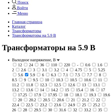
Поиск
Войти
Меню
Главная страница
Каталог
Трансформаторы
Трансформаторы на 5.9 В
Трансформаторы на 5.9 В
Выходное напряжение, В
12
24
36
110
220
-
0.6
1.6
2
2.6
3
3.1
3.2
4
4.75
5
5.25
5.6
5.9
6
6.3
7.1
7.5
7.7
8
8.5
9
9.5
10
10.3
10.5
10.6
11
11.2
11.8
12.3
12.5
12.6
13
13.1
13.2
13.6
14
14.2
15
15.4
16
17
17.25
17.9
17.95
18
18.1
19.3
19.6
20
20.2
20.5
20.6
21
21.2
22
22.4
22.5
23.2
23.6
24.9
25
25.2
26
28
29.5
30
31.6
32
33.2
35